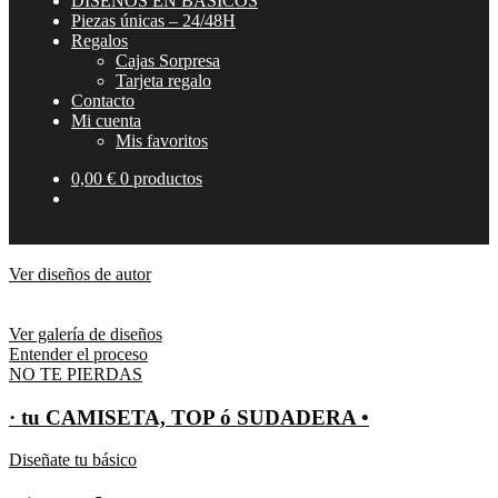
DISEÑOS EN BÁSICOS
Piezas únicas – 24/48H
Regalos
Cajas Sorpresa
Tarjeta regalo
Contacto
Mi cuenta
Mis favoritos
0,00
€
0 productos
Diseños de autor.
Ver diseños de autor
No vendemos ropa.
Vendemos diseño.
Ver galería de diseños
Entender el proceso
NO TE PIERDAS
· tu CAMISETA, TOP ó SUDADERA •
Diseñate tu básico