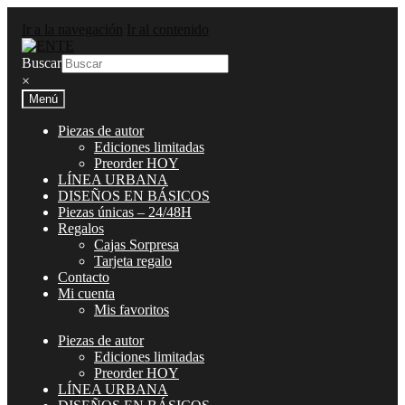
Ir a la navegación
Ir al contenido
Buscar
×
Menú
Piezas de autor
Ediciones limitadas
Preorder HOY
LÍNEA URBANA
DISEÑOS EN BÁSICOS
Piezas únicas – 24/48H
Regalos
Cajas Sorpresa
Tarjeta regalo
Contacto
Mi cuenta
Mis favoritos
Piezas de autor
Ediciones limitadas
Preorder HOY
LÍNEA URBANA