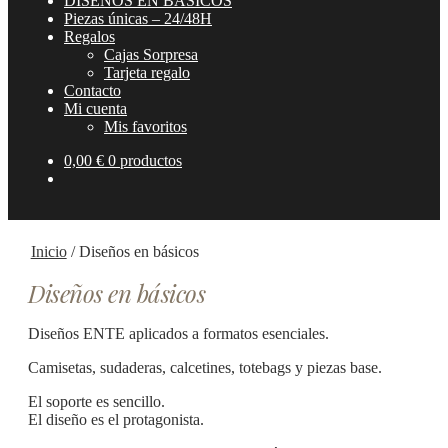
DISEÑOS EN BÁSICOS
Piezas únicas – 24/48H
Regalos
Cajas Sorpresa
Tarjeta regalo
Contacto
Mi cuenta
Mis favoritos
0,00
€
0 productos
Inicio
/
Diseños en básicos
Diseños en básicos
Diseños ENTE aplicados a formatos esenciales.
Camisetas, sudaderas, calcetines, totebags y piezas base.
El soporte es sencillo.
El diseño es el protagonista.