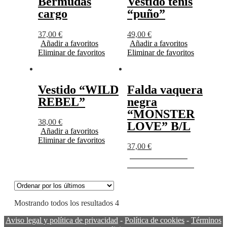
Bermudas
Vestido tenis
cargo
“puño”
37,00
€
49,00
€
Añadir a favoritos
Añadir a favoritos
Eliminar de favoritos
Eliminar de favoritos
Vestido “WILD
Falda vaquera
REBEL”
negra
“MONSTER
38,00
€
LOVE” B/L
Añadir a favoritos
Eliminar de favoritos
37,00
€
Añadir a favoritos
Eliminar de favoritos
Mostrando todos los resultados 4
Aviso legal y política de privacidad
-
Política de cookies
-
Términos