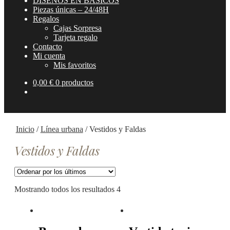
DISEÑOS EN BÁSICOS
Piezas únicas – 24/48H
Regalos
Cajas Sorpresa
Tarjeta regalo
Contacto
Mi cuenta
Mis favoritos
0,00
€
0 productos
Inicio
/
Línea urbana
/
Vestidos y Faldas
Vestidos y Faldas
Mostrando todos los resultados 4