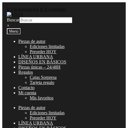
Ir a la navegación
Ir al contenido
Buscar
×
Menú
Piezas de autor
Ediciones limitadas
Preorder HOY
LÍNEA URBANA
DISEÑOS EN BÁSICOS
Piezas únicas – 24/48H
Regalos
Cajas Sorpresa
Tarjeta regalo
Contacto
Mi cuenta
Mis favoritos
Piezas de autor
Ediciones limitadas
Preorder HOY
LÍNEA URBANA