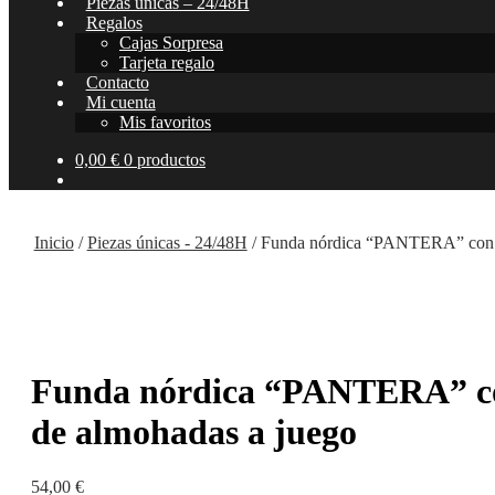
Piezas únicas – 24/48H
Regalos
Cajas Sorpresa
Tarjeta regalo
Contacto
Mi cuenta
Mis favoritos
0,00
€
0 productos
Inicio
/
Piezas únicas - 24/48H
/
Funda nórdica “PANTERA” con d
Funda nórdica “PANTERA” co
de almohadas a juego
54,00
€