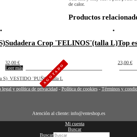
de calor.
Productos relacionad
S)
Sudadera Crop ¨FELINOS¨(talla L)
Top es
32,00
€
23,00
€
Leer más
Añadir a favoritos
Eliminar de favoritos
Añadir a 
a S)
VESTIDO ¨PUÑO¨Talla L
 legal y política de privacidad
-
Política de cookies
-
Términos y condi
Atención al cliente: info@enteshop.es
Mi cuenta
Buscar
Buscar