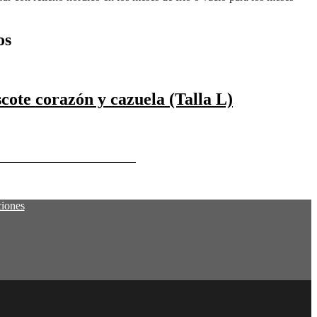
os
cote corazón y cazuela (Talla L)
favoritos
Eliminar de favoritos
ciones