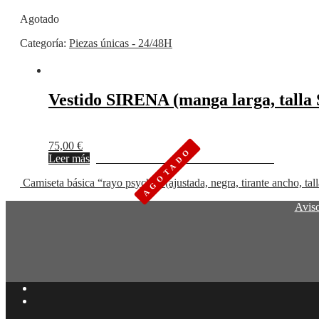
Agotado
Categoría:
Piezas únicas - 24/48H
Vestido SIRENA (manga larga, talla 
75,00
€
Leer más
Añadir a favoritos
Eliminar de favoritos
Camiseta básica “rayo psycho” (ajustada, negra, tirante ancho, tall
Aviso