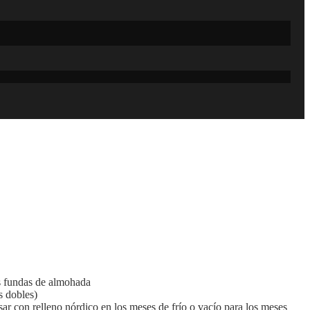
s fundas de almohada
 dobles)
ar con relleno nórdico en los meses de frío o vacío para los meses